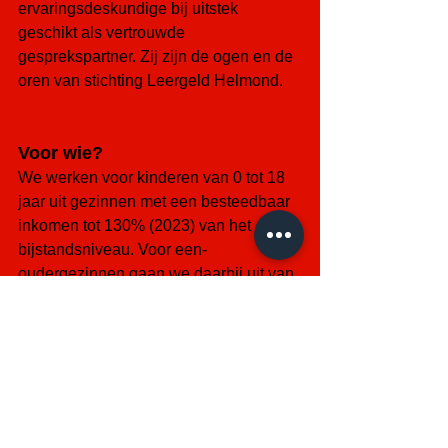
ervaringsdeskundige bij uitstek 
geschikt als vertrouwde 
gesprekspartner. Zij zijn de ogen en de 
oren van stichting Leergeld Helmond.
Voor wie?
We werken voor kinderen van 0 tot 18 
jaar uit gezinnen met een besteedbaar 
inkomen tot 130% (2023) van het 
bijstandsniveau. Voor een-
oudergezinnen gaan we daarbij uit van 
90% van het norminkomen van een 
gezin met twee ouders. Dit gaat om de 
volgende bedragen (per 01-01-2023):
Beleid beloningen
De leden van het bestuur genieten 