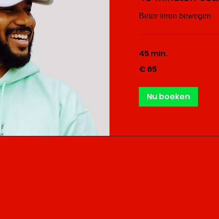
Beter leren bewegen
45 min.
65
€ 65
euro
Nu boeken