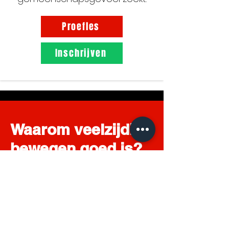
Proefles
Inschrijven
Waarom veelzijdig
bewegen goed is?
Om een gezonde motorische
ontwikkeling te bevorderen, is het
essentieel dat kinderen voldoende,