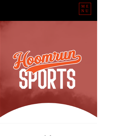
ME
NU