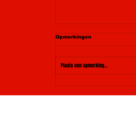
Opmerkingen
Plaats een opmerking...
Hoomrun Nieuws
Up!Date Mei 2026