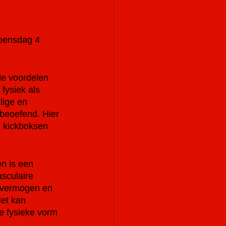
oensdag 4 
de voordelen 
fysiek als 
lige en 
beoefend. Hier 
 kickboksen 
:
en is een 
asculaire 
gsvermogen en 
Het kan 
e fysieke vorm 