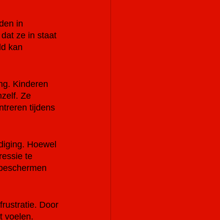
den in 
at ze in staat 
ld kan 
ing. Kinderen 
zelf. Ze 
treren tijdens 
diging. Hoewel 
essie te 
 beschermen 
rustratie. Door 
t voelen.