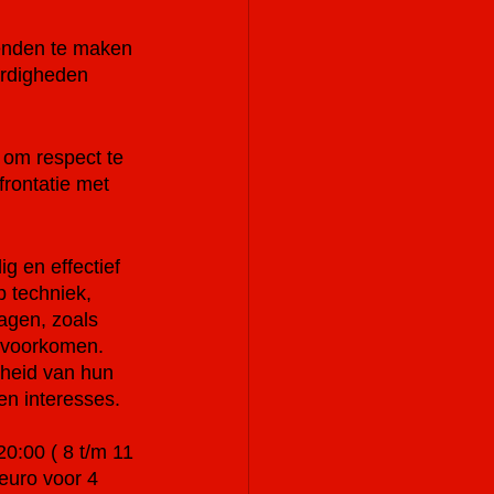
ienden te maken 
ardigheden 
 om respect te 
rontatie met 
g en effectief 
p techniek, 
agen, zoals 
 voorkomen. 
heid van hun 
en interesses.
0:00 ( 8 t/m 11 
euro voor 4 