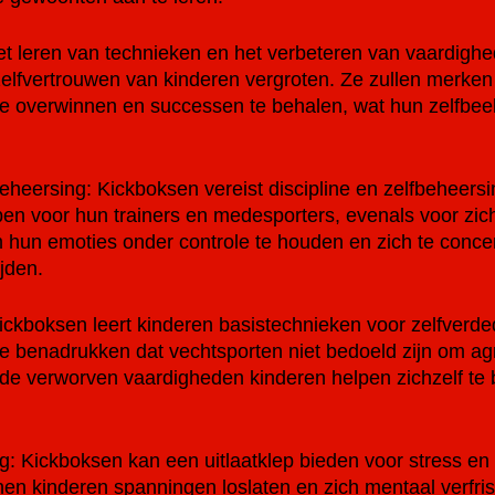
et leren van technieken en het verbeteren van vaardighe
elfvertrouwen van kinderen vergroten. Ze zullen merken d
te overwinnen en successen te behalen, wat hun zelfbee
beheersing: Kickboksen vereist discipline en zelfbeheers
ben voor hun trainers en medesporters, evenals voor zich
hun emoties onder controle te houden en zich te concen
jden.
Kickboksen leert kinderen basistechnieken voor zelfverde
 te benadrukken dat vechtsporten niet bedoeld zijn om agr
de verworven vaardigheden kinderen helpen zichzelf te
g: Kickboksen kan een uitlaatklep bieden voor stress en f
nnen kinderen spanningen loslaten en zich mentaal verfris