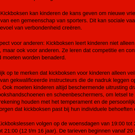
ie: Kickboksen kan kinderen de kans geven om nieuwe vr
n van een gemeenschap van sporters. Dit kan sociale va
evoel van verbondenheid creëren.
spect voor anderen: Kickboksen leert kinderen niet alleen
, maar ook voor anderen. Ze leren dat competitie en conf
eid moeten worden benaderd.
ijk op te merken dat kickboksen voor kinderen alleen veili
 van gekwalificeerde instructeurs die de nadruk leggen o
t. Ook moeten kinderen altijd beschermende uitrusting dr
bokshandschoenen en scheenbeschermers, om letsel te
ekening houden met het temperament en de persoonlijk
orgen dat kickboksen past bij hun individuele behoeften 
Kickbokslessen volgen op de woensdagen van 19:00 tot 2
ot 21:00 (12 t/m 16 jaar). De tarieven beginnen vanaf 20 