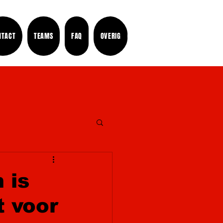
NTACT
TEAMS
FAQ
OVERIG
 is
 voor