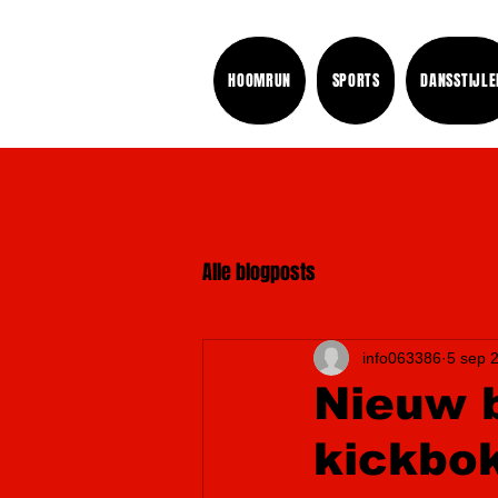
HOOMRUN
SPORTS
DANSSTIJLE
Alle blogposts
info063386
5 sep 
Nieuw 
kickbok