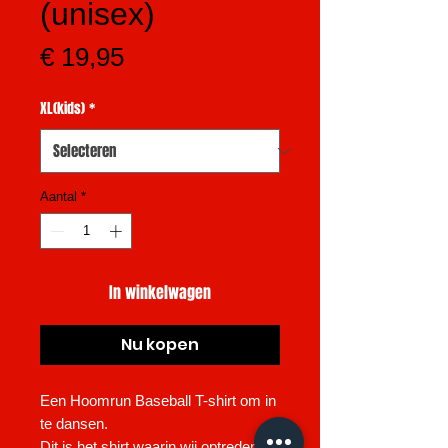
(unisex)
Prijs
€ 19,95
XL(kids)
*
Aantal
*
In winkelwagen
Nu kopen
Een Hoomrun Baseball T-shirt om in
te dansen.
Dit is het shirt waarin wij optredens