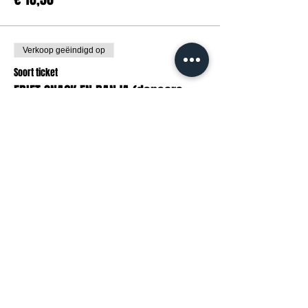
Verkoop geëindigd op
Soort ticket
FRIET SNACK EN RANJA (dansers
Meer info
Prijs
€ 6,50
Deel dit evenement