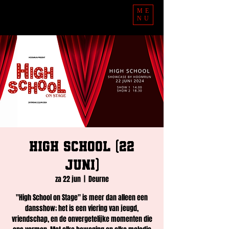
ME
NU
High School (22
juni)
za 22 jun
  |  
Deurne
"High School on Stage" is meer dan alleen een
dansshow; het is een viering van jeugd,
vriendschap, en de onvergetelijke momenten die