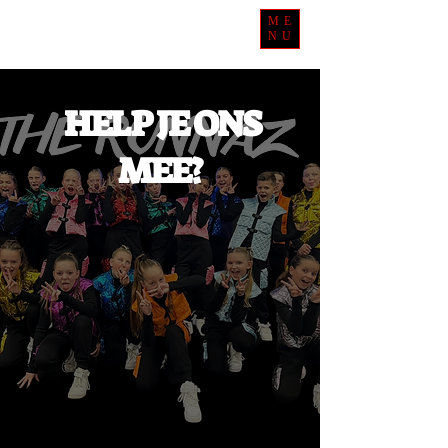
ME
NU
HELP JE ONS
MEE?