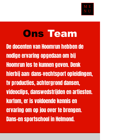
ME
NU
Ons
Team
De docenten van Hoomrun hebben de
nodige ervaring opgedaan om bij
Hoomrun les te kunnen geven. Denk
hierbij aan: dans-vechtsport opleidingen,
tv producties, achtergrond dansen,
videoclips, danswedstrijden en artiesten.
kortom, er is voldoende kennis en
ervaring om op jou over te brengen.
Dans-en sportschool in Helmond.