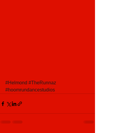
#Helmond
#TheRunnaz
#hoomrundancestudios